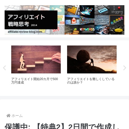
式
アフィリエイト開始20カ月で500
アフィリエイトを難しくしている
朝
に
万円達成
のは誰か？
リ
ホーム
保護中: 【特典2】2日間で作成し