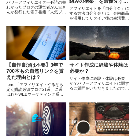
組みの構築」を最優先すべ
パワーアフィリエイター必読の書
き
わかったブログの運営者かん吉さ
アフィリエイトを「自分年金」に
んが発行した電子書籍『人気ブロ
する方法自分年金とは、金融商品
グの作り方: 5ヶ月で月45万PVを
を活用してリタイア後の生活費を
突破したブログ運営術』 が、非
自分自身で準備することです。公
常にオススメできるのでご紹介し
的年金や預貯金で足りない部分を
ます。Kind...
補完するために、オリジナルの年
金（毎月お金を受け取...
【自作自演は不要】3年で
サイト作成に経験や体験は
700本もの自然リンクを貰
必要か？
えた理由とは？
サイト作成に経験・体験は必要
か？パワーアフィリエイトに関す
ferret「アフィリエイトやるなら
るご質問をいただきましたので、
定期購読必須ブログ21選」に選
私の回答とともに記事にしたいと
ばれたWEBマーケティング系
思います。前回記事にした”アフ
「ferret」にて、当ブログが「ア
ィリエイトにおける「視点」と
フィリエイトやるなら定期購読必
は、どのように語るのか？...
須ブログ21選」の中の1つとして
取り上げ...