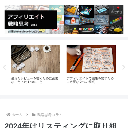
め
”アフィリエイト作業”と”報酬”のバ
2024年はリスティングに取り組ん
アフ
ランスにおける「最適解」を探す
でいます。
ス”
場
ホーム
戦略思考コラム
2024年はリスティングに取り組