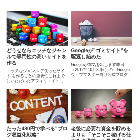
どうせならニッチなジャン
Googleが”ゴミサイト”を
ルで専門性の高いサイトを
駆逐し始めた
作る
Googleが本気を出します昨日
（2012年10月23日）の、Google
ニッチなジャンルで”尖ったサイ
ウェブマスター向け公式ブログを
ト”を作ることの重要性これまで
ご覧になりましたでしょうか？全
にいただいたアフィリエイトに関
アフィリエイター必見の記事で
する質問メールから、シェアでき
す。 まだ見ていない人は、今す
るものを数回に分けてピックアッ
ぐ見て下...
プしてお届けします。今回は、ニ
ッチなテーマに関する...
たった480円で学べる”ブロ
老後に必要な資金を貯める
グ収益化戦略”
よりも「そこそこ稼げる仕