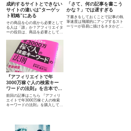
成約するサイトとできない
「さて、何の記事を書こう
サイトの違いは”ターゲッ
かな？」では遅すぎる
ト戦略”にある
下書きをしておくことで記事の執
筆速度は飛躍的にアップするスト
その商品を心の底から必要として
ーリーが容易に描けるネタかどう
る人は「誰」か？アフィリエイタ
か？先日の記事のつづきです。
ーの役目は、商品を必要としてい
ネタ探し（feedly・Googleアラー
るターゲットに適切にアプローチ
ト） ネタストック（Pocket）
することです。ユーザーにとって
下...
価値のある商品・サービスをお伝
えすることです。必要...
『アフィリエイトで年
3000万稼ぐ人の検索キー
ワードの法則』を古本で購
入してみた【その2】
前回の記事はこちら 『アフィリ
エイトで年3000万稼ぐ人の検索
キーワードの法則』を購入してみ
た【その1】書籍で紹介されてい
る「あかちゃんのぐずり」サイト
この書籍では、著者のサイトが1
つだけ紹介されてい...