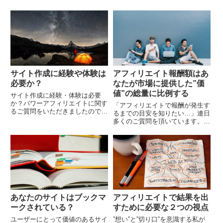
サイト作成に経験や体験は
アフィリエイト報酬額はあ
必要か？
なたが市場に提供した”価
値”の総量に比例する
サイト作成に経験・体験は必要
か？パワーアフィリエイトに関す
「アフィリエイトで報酬が発生す
るご質問をいただきましたので、
るまでの目安を知りたい…」連日
私の回答とともに記事にしたいと
多くのご質問を頂いています。今
思います。前回記事にした”アフ
回は特に初心者の方から多く寄せ
ィリエイトにおける「視点」と
られるご質問（メール）を、いく
は、どのように語るのか？...
つかご紹介します。（メールの内
容は記事用に一部改編...
あなたのサイトはブックマ
アフィリエイトで結果を出
ークされている？
すために必要な２つの視点
ユーザーにとって価値のあるサイ
”想い”と”切り口”を意識する私が