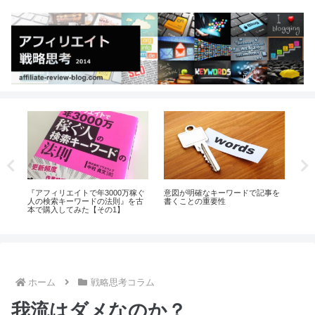
を
ターゲットを軽視してはいけない
たった1時間で意図が明確なキーワ
私
ードを100個、探しだす方法
（
ホーム
戦略思考コラム
我流はダメなのか？