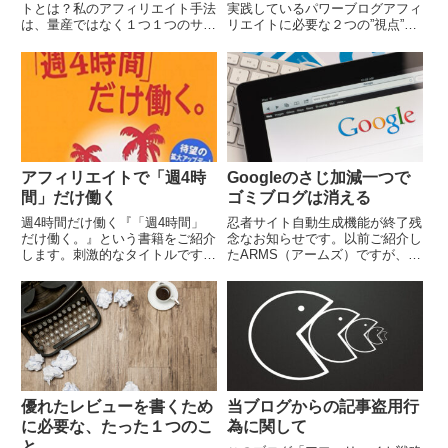
トとは？私のアフィリエイト手法
実践しているパワーブログアフィ
は、量産ではなく１つ１つのサイ
リエイトに必要な２つの”視点”に
ト（ブログ）を、時間をかけて育
ついてお話したいと思います。２
てていく方法です。いわゆるパワ
つの”視点”、それは「想い」と
ーサイトを作っていく手法です。
「切り口」です。”想い”とは？
パワーサイトですので...
「想い」とは、...
アフィリエイトで「週4時
Googleのさじ加減一つで
間」だけ働く
ゴミブログは消える
週4時間だけ働く『「週4時間」
忍者サイト自動生成機能が終了残
だけ働く。』という書籍をご紹介
念なお知らせです。以前ご紹介し
します。刺激的なタイトルです
たARMS（アームズ）ですが、
が、出版されたのは約10年前で
2012年9月27日をもって忍者サイ
す。2007年9月が初版であり、そ
ト自動生成機能が使えなくなりま
のときのタイトルは『なぜ、週4
した。ARMS（アームズ）を販売
時間働くだけでお金...
している株式...
優れたレビューを書くため
当ブログからの記事盗用行
に必要な、たった１つのこ
為に関して
と