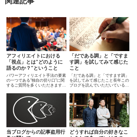
関連記事
アフィリエイトにおける
「だである調」と「ですま
「視点」とは”どのように
す調」を試してみて感じた
語るのか？”ということ
こと
パワーアフィリエイト手法の要素
「だである調」と「ですます調」
の一つである”独自の切り口”に関
を試してみて感じたこと長年この
するご質問を多くいただきます。
ブログを読んでいただいている方
また、パワーアフィリエイトの手
は気付いているかもしれません
法をまとめたオリジナル特典にお
が、私は文体をよく変えていま
いて、独自の切り口に関する解説
す。ブログスタート当初は「です
を補足したのですが...
ます調」で執筆していまし...
当ブログからの記事盗用行
どうすれば自分の好きなこ