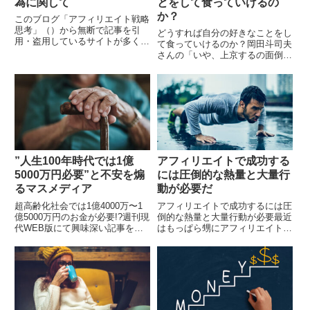
為に関して
とをして食っていけるの
か？
このブログ「アフィリエイト戦略
思考」（）から無断で記事を引
どうすれば自分の好きなことをし
用・盗用しているサイトが多く見
て食っていけるのか？岡田斗司夫
受けられます。今後、悪質なサイ
さんの「いや、上京するの面倒く
トに対処し法的措置を取るために
さいし地元の方が楽だよね: ジモ
も以下の文言をブログ内に記載し
らくのススメ」を読みました。
ておきます。アフィリエ...
いや、上京するの面倒くさいし地
元の方が楽だよね:...
”人生100年時代では1億
アフィリエイトで成功する
5000万円必要”と不安を煽
には圧倒的な熱量と大量行
るマスメディア
動が必要だ
超高齢化社会では1億4000万〜1
アフィリエイトで成功するには圧
億5000万円のお金が必要!?週刊現
倒的な熱量と大量行動が必要最近
代WEB版にて興味深い記事を読
はもっぱら甥にアフィリエイトを
みました。 年金だけではまった
教えることに専念しています。第
く足りない！ 人生100年時代のゾ
三者にレクチャーしながら感じた
ッとする真実超高齢化社会の到来
ことがあります。アフィリエイト
によっ...
を軌道に乗せるには、...