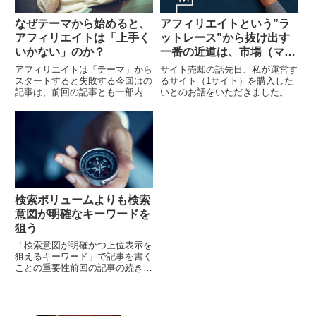
なぜテーマから始めると、
アフィリエイトという”ラ
アフィリエイトは「上手く
ットレース”から抜け出す
いかない」のか？
一番の近道は、市場（マー
ケット）への再投資だ
アフィリエイトは「テーマ」から
サイト売却の話先日、私が運営す
スタートすると失敗する今回はの
るサイト（1サイト）を購入した
記事は、前回の記事とも一部内容
いとのお話をいただきました。売
がかぶりますが、重要なポイント
買専門業者さんを介してのお話で
なので別の角度から改めて記事に
す。このサイト（アフィリエイト
したいと思います。 成約するサ
戦略思考ブログ）ではありませ
イトとできないサイト...
ん。2013年10月に...
検索ボリュームよりも検索
意図が明確なキーワードを
狙う
「検索意図が明確かつ上位表示を
狙えるキーワード」で記事を書く
ことの重要性前回の記事の続きで
す。 アドセンスにおける”検索ボ
リューム”の底上げについて考え
てみる前回は、アドセンスを実践
する際の検索ボリュ...