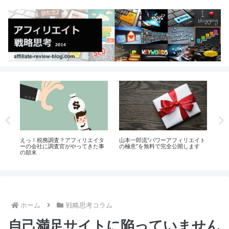
イト
自己紹介（アフィリエイト戦略思
あなたのSEO施策にやましい点は
あ
す
考ブログ運営者：山本一郎）
ないか？
ら
ホーム
戦略思考コラム
自己満足サイトに陥っていません