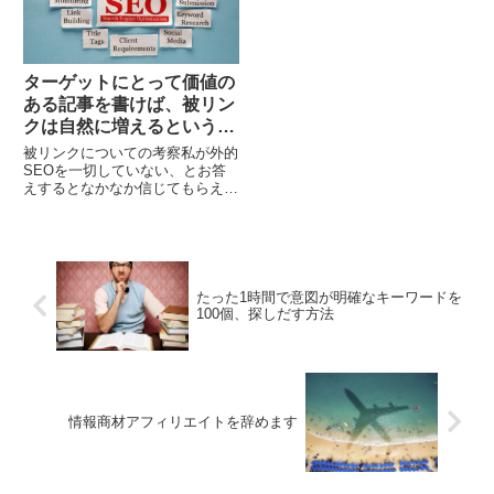
ターゲットにとって価値の
ある記事を書けば、被リン
クは自然に増えるという事
実
被リンクについての考察私が外的
SEOを一切していない、とお答
えするとなかなか信じてもらえま
せん。本当は隠れてリンクを送っ
ているんじゃないか？などと勘ぐ
られてしまいます。何度も述べま
すが、私は被リンクを...
たった1時間で意図が明確なキーワードを
100個、探しだす方法
情報商材アフィリエイトを辞めます