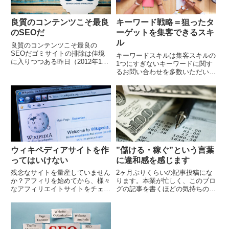
良質のコンテンツこそ最良
キーワード戦略＝狙ったタ
のSEOだ
ーゲットを集客できるスキ
ル
良質のコンテンツこそ最良の
SEOだゴミサイトの排除は佳境
キーワードスキルは集客スキルの
に入りつつある昨日（2012年10
1つにすぎないキーワードに関す
月24日）の記事にも書きました
るお問い合わせを多数いただいて
が、いよいよGoogleがゴミサイ
います。私が実践するパワーアフ
トを追い詰めにかかっています。
ィリエイト戦略においては、キー
検索結果を見ても...
ワードはそれほど重要ではありま
せん。ターゲットにと...
ウィキペディアサイトを作
”儲ける・稼ぐ”という言葉
ってはいけない
に違和感を感じます
残念なサイトを量産していません
2ヶ月ぶりくらいの記事投稿にな
か？アフィリを始めてから、様々
ります。本業が忙しく、このブロ
なアフィリエイトサイトをチェッ
グの記事を書くほどの気持ちの余
クするようになりました。しかし
裕がありませんでした。ようやく
ながら、そのほとんどが、非常に
本業が落ち着いてきましたので、
残念なサイトであるという事実に
徐々に記事を書くペースを上げて
気付きました。せっか...
いきたいと思います。...