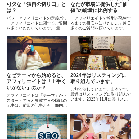
可欠な「独自の切り口」と
なたが市場に提供した”価
は？
値”の総量に比例する
パワーアフィリエイトの定義パワ
「アフィリエイトで報酬が発生す
ーアフィリエイトに関するご質問
るまでの目安を知りたい…」連日
を多くいただいています。 量産
多くのご質問を頂いています。今
アフィリに疲れたので、1つのサ
回は特に初心者の方から多く寄せ
イトでアフィリエイトしたい パ
られるご質問（メール）を、いく
ワーアフィリエイトを運営したの
つかご紹介します。（メールの内
だが、何から始めれば...
容は記事用に一部改編...
なぜテーマから始めると、
2024年はリスティングに
アフィリエイトは「上手く
取り組んでいます。
いかない」のか？
ご無沙汰しています。山本です。
最近はリスティングに取り組んで
アフィリエイトは「テーマ」から
います。2023年11月に某リステ
スタートすると失敗する今回はの
ィングコミュニティに「ジャバ」
記事は、前回の記事とも一部内容
（jabba_jp）というネームで参加
がかぶりますが、重要なポイント
しました。コミュニティで提供さ
なので別の角度から改めて記事に
れていた...
したいと思います。 成約するサ
イトとできないサイト...