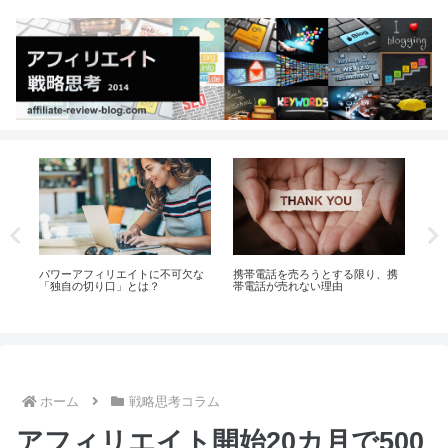
い
パワーアフィリエイトに不可欠な
携帯電話を売ろうとする限り、携
良質
「独自の切り口」とは？
帯電話が売れない理由
だ
ホーム
戦略思考コラム
アフィリエイト開始20カ月で500