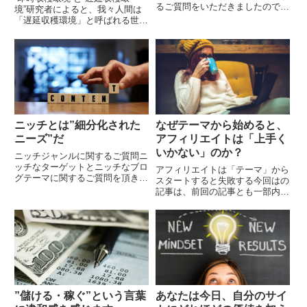
るご質問をいただきましたので、
境”研究者によると、我々人間は
私の回答とともに記事にしたいと
「遅延収穫環境」と呼ばれる世界
思います。前回記事にした”アフ
に生きています。行動した結果が
ィリエイトにおける「視点」と
すぐに利益として現れない（遅延
は、どのように語るのか？...
して現れる）世界のことです。一
方でキリンやライオン...
ニッチとは”細分化された
なぜテーマから始めると、
ニーズ”だ
アフィリエイトは「上手く
いかない」のか？
ニッチジャンルに関するご質問ニ
ッチなターゲットとニッチなブロ
アフィリエイトは「テーマ」から
グテーマに関するご質問を頂きま
スタートすると失敗する今回はの
した。山本様が考えるニッチジャ
記事は、前回の記事とも一部内容
ンルとはライバルがいないジャン
がかぶりますが、重要なポイント
ルを狙うことであり、ニッチジャ
なので別の角度から改めて記事に
ンルを考えるにあたり...
したいと思います。 成約するサ
イトとできないサイト...
”儲ける・稼ぐ”という言葉
あなたは今日、自分のサイ