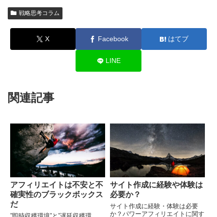
戦略思考コラム
X
Facebook
はてブ
LINE
関連記事
アフィリエイトは不安と不
サイト作成に経験や体験は
確実性のブラックボックス
必要か？
だ
サイト作成に経験・体験は必要
か？パワーアフィリエイトに関す
”即時収穫環境”と”遅延収穫環