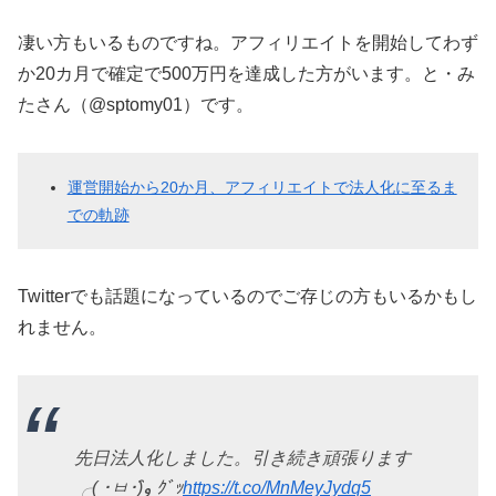
凄い方もいるものですね。アフィリエイトを開始してわず
か20カ月で確定で500万円を達成した方がいます。と・み
たさん（@sptomy01）です。
運営開始から20か月、アフィリエイトで法人化に至るま
での軌跡
Twitterでも話題になっているのでご存じの方もいるかもし
れません。
先日法人化しました。引き続き頑張ります
╭( ･ㅂ･)و̑ ｸﾞｯ
https://t.co/MnMeyJydq5