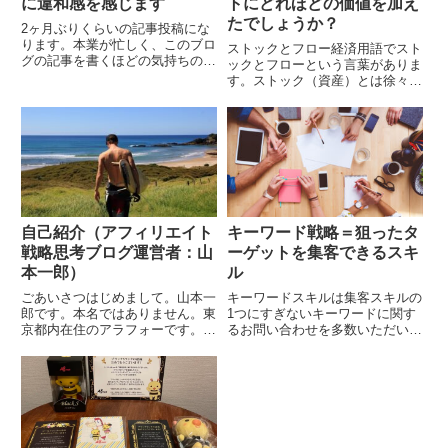
に違和感を感じます
トにどれほどの価値を加え
たでしょうか？
2ヶ月ぶりくらいの記事投稿にな
ります。本業が忙しく、このブロ
ストックとフロー経済用語でスト
グの記事を書くほどの気持ちの余
ックとフローという言葉がありま
裕がありませんでした。ようやく
す。ストック（資産）とは徐々に
本業が落ち着いてきましたので、
蓄積されていったものを指し、フ
徐々に記事を書くペースを上げて
ロー（所得）は継続的に流れてい
いきたいと思います。...
くものを指しています。アフィリ
エイトにおける収入は...
自己紹介（アフィリエイト
キーワード戦略＝狙ったタ
戦略思考ブログ運営者：山
ーゲットを集客できるスキ
本一郎）
ル
ごあいさつはじめまして。山本一
キーワードスキルは集客スキルの
郎です。本名ではありません。東
1つにすぎないキーワードに関す
京都内在住のアラフォーです。都
るお問い合わせを多数いただいて
内の不動産会社に勤めているサラ
います。私が実践するパワーアフ
リーマンです。独身の一人暮らし
ィリエイト戦略においては、キー
です。海が好きです。1億6300万
ワードはそれほど重要ではありま
円を超える報酬を...
せん。ターゲットにと...