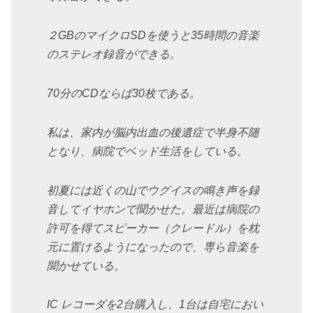
２GBのマイクロSDを使うと35時間の音楽
のステレオ録音ができる。
70分のCDならば30枚である。
私は、家内が脳内出血の後遺症で半身不随
となり、病院でベッド生活をしている。
初夏には近くの山でウグイスの鳴き声を録
音してイヤホンで聞かせた。最近は病院の
許可を得てスピーカー（クレードル）を枕
元に置けるようになったので、専ら音楽を
聞かせている。
IC レコーダを2台購入し、1台は自宅におい