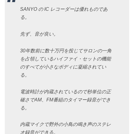
SANYO の IC レコーダーは優れものであ
る。
先ず、音が良い。
30年数前に数十万円を投じてサロンの一角
を占領しているハイファイ・セットの機能
のすべてが小さなボディに凝縮されてい
る。
電波時計が内蔵されているので秒単位の正
確さでAM、FM番組のタイマー録音ができ
る。
内蔵マイクで野外の小鳥の鳴き声のステレ
オ録音ができる。