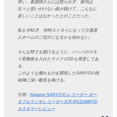
幸い、看護婦さんには怒られず、家内は
次々と思いがけない曲が聴けて、こんなに
楽しいことはなかったとのことだった。
私も今82才、何時ヨイヨイになって介護老
人ホームのご厄介になるかも知れない。
そんな時でも聴けるように、バッハのマタ
イ受難曲を入れたマイクロSDも用意してあ
る。
このような優れものを開発したSANYOの技
術陣に深い敬意を捧げる。
引用：
Amazon SANYO ICレコーダー ポー
タブルラジオレコーダー ICR-RS110MF(S)
カスタマーレビュー