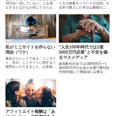
SEOを一切していない、とお答
ぐ人の検索キーワードの法則』を
えするとなかなか信じてもらえま
古本で購入した本日は書籍のご紹
せん。本当は隠れてリンクを送っ
介です。中村貞文さんの『アフィ
ているんじゃないか？などと勘ぐ
リエイトで年3000万稼ぐ人の検
られてしまいます。何度も述べま
索キーワードの法則』です。中村
すが、私は被リンクを...
貞文さんといえば...
私がミニサイトを作らない
”人生100年時代では1億
理由（ワケ）
5000万円必要”と不安を煽
るマスメディア
最近のトレンドである「ミニサイ
ト」先日、ミニサイトに関するご
超高齢化社会では1億4000万〜1
質問をいただきました。山本様は
億5000万円のお金が必要!?週刊現
ミニサイト作りは考えておられな
代WEB版にて興味深い記事を読
いのでしょうか？ミニサイトは実
みました。 年金だけではまった
際どうなのでしょうか？山本様が
く足りない！ 人生100年時代のゾ
実践されてるパワーア...
ッとする真実超高齢化社会の到来
によっ...
アフィリエイト報酬は「あ