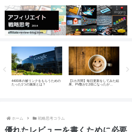
更新をしてみた結
利益率94.4%の凄いビジネス
【ネタ集め】ブログ記事を速
倍になったが…
き上げるコツは事前の準備に
ホーム
戦略思考コラム
優れたレビューを書くために必要