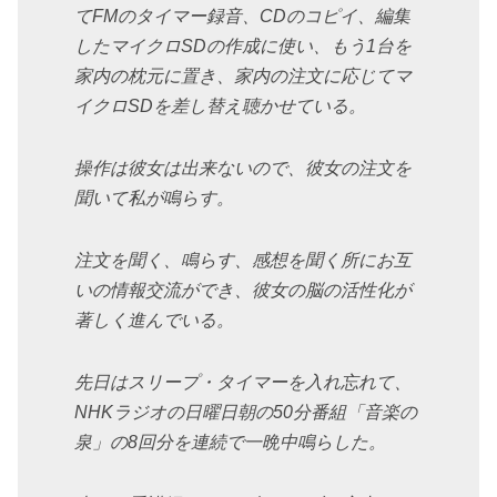
てFMのタイマー録音、CDのコピイ、編集
したマイクロSDの作成に使い、もう1台を
家内の枕元に置き、家内の注文に応じてマ
イクロSDを差し替え聴かせている。
操作は彼女は出来ないので、彼女の注文を
聞いて私が鳴らす。
注文を聞く、鳴らす、感想を聞く所にお互
いの情報交流ができ、彼女の脳の活性化が
著しく進んでいる。
先日はスリープ・タイマーを入れ忘れて、
NHKラジオの日曜日朝の50分番組「音楽の
泉」の8回分を連続で一晩中鳴らした。