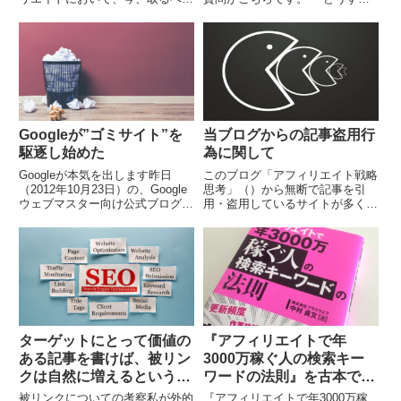
手法は2つしかないと考えていま
ば上位表示されますか？」 「サ
す。（持論ですので反論もあると
イトを作ったけれど、なかなか上
思います。） SEOで真っ向勝負
位表示されない･･･」 「上位表示
する オリジナルな...
されても、すぐに順...
Googleが”ゴミサイト”を
当ブログからの記事盗用行
駆逐し始めた
為に関して
Googleが本気を出します昨日
このブログ「アフィリエイト戦略
（2012年10月23日）の、Google
思考」（）から無断で記事を引
ウェブマスター向け公式ブログを
用・盗用しているサイトが多く見
ご覧になりましたでしょうか？全
受けられます。今後、悪質なサイ
アフィリエイター必見の記事で
トに対処し法的措置を取るために
す。 まだ見ていない人は、今す
も以下の文言をブログ内に記載し
ぐ見て下...
ておきます。アフィリエ...
ターゲットにとって価値の
『アフィリエイトで年
ある記事を書けば、被リン
3000万稼ぐ人の検索キー
クは自然に増えるという事
ワードの法則』を古本で購
実
入してみた【その1】
被リンクについての考察私が外的
『アフィリエイトで年3000万稼