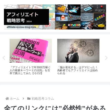
ぐ
「脳が老化する」はデマだった！
「さて、何の記事を書こうか
あな
古
高齢者でもアフィリエイトは始め
な？」では遅すぎる
れほ
られる
か？
ホーム
戦略思考コラム
全てのリンクには”必然性”がある