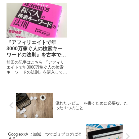
機が声高に叫ばれて久しいです
すね。私は特に反論も賛同もしま
が、もはや老後を国に頼ることは
せん。他人がどのような人生を選
非現実的なのかもしれま...
択しようが自由だからです...
『アフィリエイトで年
3000万稼ぐ人の検索キー
ワードの法則』を古本で購
入してみた【その2】
前回の記事はこちら 『アフィリ
エイトで年3000万稼ぐ人の検索
キーワードの法則』を購入してみ
た【その1】書籍で紹介されてい
る「あかちゃんのぐずり」サイト
この書籍では、著者のサイトが1
つだけ紹介されてい...
優れたレビューを書くために必要な、た
った１つのこと
Googleのさじ加減一つでゴミブログは消
える