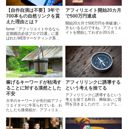
【自作自演は不要】3年で
アフィリエイト開始20カ月
700本もの自然リンクを貰
で500万円達成
えた理由とは？
開始20カ月で500万円を突破凄い
方もいるものですね。アフィリエ
ferret「アフィリエイトやるなら
イトを開始してわずか20カ月で
定期購読必須ブログ21選」に選
確定で500万円を達成した方がい
ばれたWEBマーケティング系
ます。と・みたさん
「ferret」にて、当ブログが「ア
（@sptomy01）です。 運営開始
フィリエイトやるなら定期購読必
から20か月、アフ...
須ブログ21選」の中の1つとして
取り上げ...
稼げるキーワードが枯渇す
アフィリリンクに誘導する
ることに対する漠然とした
という考えを捨てる
不安
アフィリリンクに誘導するという
考えを捨てる昨日、興味深いご質
大半のキーワードが先行組アフィ
問を頂きましたので、シェアした
リエイターに牛耳られている…わ
いと思います。読者様からのご質
たしたち後発組が、アフィリエイ
問内容は、”一般記事からアフィ
トをスタートするときに、ある事
リエイトリンクページへいかに誘
実を知って絶望的な気持ちになる
導すれば良いか？”と...
ことがあります。その事実とは、
ほとんどのキーワード...