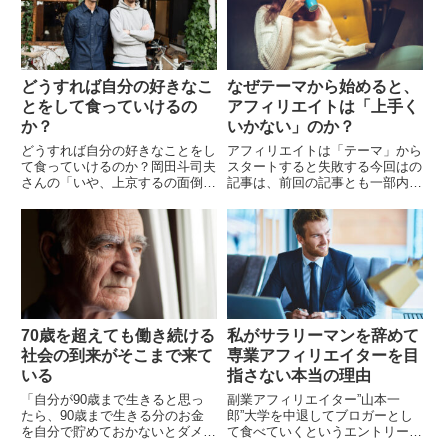
どうすれば自分の好きなこ
なぜテーマから始めると、
とをして食っていけるの
アフィリエイトは「上手く
か？
いかない」のか？
どうすれば自分の好きなことをし
アフィリエイトは「テーマ」から
て食っていけるのか？岡田斗司夫
スタートすると失敗する今回はの
さんの「いや、上京するの面倒く
記事は、前回の記事とも一部内容
さいし地元の方が楽だよね: ジモ
がかぶりますが、重要なポイント
らくのススメ」を読みました。
なので別の角度から改めて記事に
いや、上京するの面倒くさいし地
したいと思います。 成約するサ
元の方が楽だよね:...
イトとできないサイト...
70歳を超えても働き続ける
私がサラリーマンを辞めて
社会の到来がそこまで来て
専業アフィリエイターを目
いる
指さない本当の理由
「自分が90歳まで生きると思っ
副業アフィリエイター”山本一
たら、90歳まで生きる分のお金
郎”大学を中退してブロガーとし
を自分で貯めておかないとダメな
て食べていくというエントリー
んですよ。」竹中平蔵年金崩壊危
（記事）がネットを賑わせていま