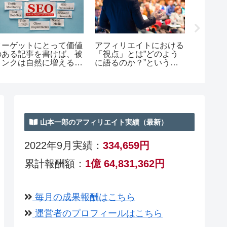
キーワード
レビューとは「自分をレ
【1カ月間】毎日更
ビューする」ことだ
してみた結果、PV
2.2倍になったが…
山本一郎のアフィリエイト実績（最新）
2022
年9月実績：
334,659円
累計報酬額：
1億 64,831,362円
毎月の成果報酬はこちら
運営者のプロフィールはこちら