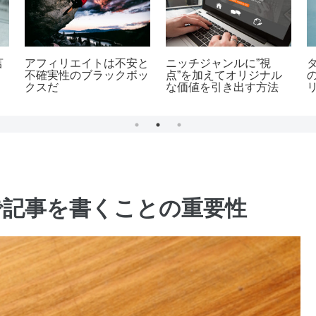
とは”細分化され
利益率94.4%の凄いビジ
弱者のための
ズ”だ
ネス
戦略
で記事を書くことの重要性