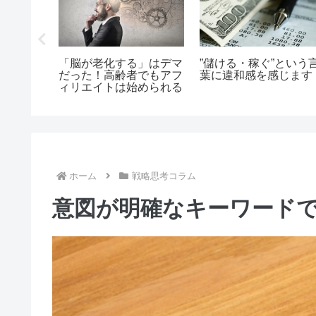
アフィリエイトにおける
アフィリエイトで結果を
ニッチ
「視点」とは”どのよう
出すために必要な２つの
たニー
に語るのか？”というこ
視点
と
ホーム
戦略思考コラム
意図が明確なキーワード