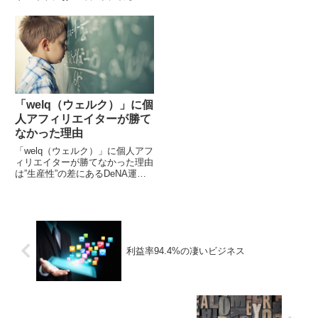
ト自動生成機能が使えなくなりま
手法は2つしかないと考えていま
した。ARMS（アームズ）を販売
す。（持論ですので反論もあると
している株式...
思います。） SEOで真っ向勝負
する オリジナルな...
「welq（ウェルク）」に個
人アフィリエイターが勝て
なかった理由
「welq（ウェルク）」に個人アフ
ィリエイターが勝てなかった理由
は”生産性”の差にあるDeNA運営
の「welq（ウェルク）」を始めと
した大手コンテンツサイトが検索
上位表示を独占し、その手法（記
事作成方...
利益率94.4%の凄いビジネス