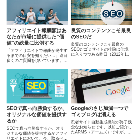
方でキリンやライオン...
アフィリエイト報酬額はあ
良質のコンテンツこそ最良
なたが市場に提供した”価
のSEOだ
値”の総量に比例する
良質のコンテンツこそ最良の
SEOだゴミサイトの排除は佳境
「アフィリエイトで報酬が発生す
に入りつつある昨日（2012年10
るまでの目安を知りたい…」連日
月24日）の記事にも書きました
多くのご質問を頂いています。今
が、いよいよGoogleがゴミサイ
回は特に初心者の方から多く寄せ
トを追い詰めにかかっています。
られるご質問（メール）を、いく
検索結果を見ても...
つかご紹介します。（メールの内
容は記事用に一部改編...
SEOで真っ向勝負するか、
Googleのさじ加減一つで
オリジナルな価値を提供す
ゴミブログは消える
るか
忍者サイト自動生成機能が終了残
念なお知らせです。以前ご紹介し
SEOで真っ向勝負するか、オリ
たARMS（アームズ）ですが、
ジナルな価値を提供するかアフィ
2012年9月27日をもって忍者サイ
リエイトにおいて、今、取るべき