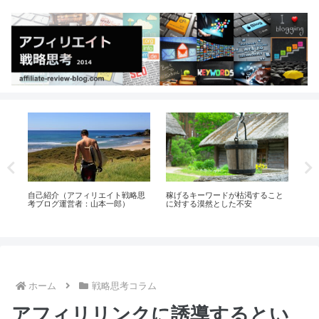
イト
自己紹介（アフィリエイト戦略思
稼げるキーワードが枯渇すること
ア
す
考ブログ運営者：山本一郎）
に対する漠然とした不安
倒
ホーム
戦略思考コラム
アフィリリンクに誘導するとい