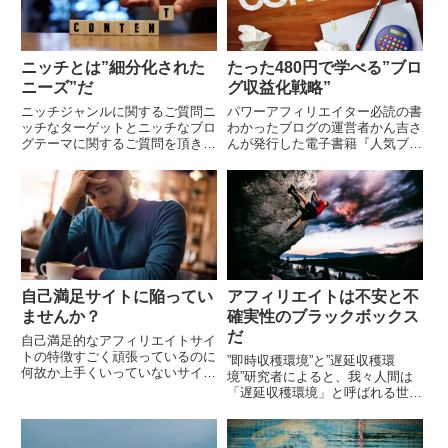
ニッチとは”細分化された
たった480円で学べる”ブロ
ニーズ”だ
グ収益化戦略”
ニッチジャンルに関するご質問ニ
パワーアフィリエイター必読の書
ッチなターゲットとニッチなブロ
わかったブログの運営者かん吉さ
グテーマに関するご質問を頂きま
んが発行した電子書籍『人気ブロ
した。山本様が考えるニッチジャ
グの作り方: 5ヶ月で月45万PVを
ンルとはライバルがいないジャン
突破したブログ運営術』 が、非
ルを狙うことであり、ニッチジャ
常にオススメできるのでご紹介し
ンルを考えるにあたり...
ます。Kind...
自己満足サイトに陥ってい
アフィリエイトは不安と不
ませんか？
確実性のブラックボックス
だ
自己満足的なアフィリエイトサイ
トの特徴すごく頑張っているのに
”即時収穫環境”と”遅延収穫環
何故か上手くいっていないサイト
境”研究者によると、我々人間は
には、共通している特徴がありま
「遅延収穫環境」と呼ばれる世界
す。それは、自己満足的なサイト
に生きています。行動した結果が
運営に陥っている、ということで
すぐに利益として現れない（遅延
す。自己満足的なサイ...
して現れる）世界のことです。一