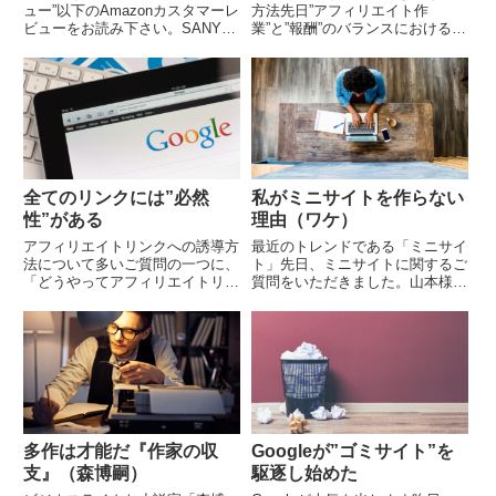
ュー”以下のAmazonカスタマーレ
方法先日”アフィリエイト作
ビューをお読み下さい。SANYO
業”と”報酬”のバランスにおける
の IC レコーダーは優れものであ
「最適解」を探すという記事を書
る。先ず、音が良い。30年数前
いたですが、その中の記事執筆方
に数十万円を投じてサロンの一
法に関してご質問をいただきまし
角...
た。こちらがそのご質問...
全てのリンクには”必然
私がミニサイトを作らない
性”がある
理由（ワケ）
アフィリエイトリンクへの誘導方
最近のトレンドである「ミニサイ
法について多いご質問の一つに、
ト」先日、ミニサイトに関するご
「どうやってアフィリエイトリン
質問をいただきました。山本様は
クへ誘導するのですか？」といっ
ミニサイト作りは考えておられな
たものがあります。私はほとんど
いのでしょうか？ミニサイトは実
意識したことはなかったので、誘
際どうなのでしょうか？山本様が
導方法に関する悩みが...
実践されてるパワーア...
多作は才能だ『作家の収
Googleが”ゴミサイト”を
支』（森博嗣）
駆逐し始めた