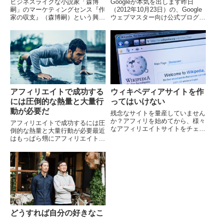
ビジネスライクな小説家「森博
Googleが本気を出します昨日
嗣」のマーケティングセンス『作
（2012年10月23日）の、Google
家の収支』（森博嗣）という興味
ウェブマスター向け公式ブログを
深い本をさきほどKindleで読み終
ご覧になりましたでしょうか？全
えました。仕事帰りにiPhoneで
アフィリエイター必見の記事で
購入し、Kindleで一気読みしてし
す。 まだ見ていない人は、今す
まいま...
ぐ見て下...
アフィリエイトで成功する
ウィキペディアサイトを作
には圧倒的な熱量と大量行
ってはいけない
動が必要だ
残念なサイトを量産していません
か？アフィリを始めてから、様々
アフィリエイトで成功するには圧
なアフィリエイトサイトをチェッ
倒的な熱量と大量行動が必要最近
クするようになりました。しかし
はもっぱら甥にアフィリエイトを
ながら、そのほとんどが、非常に
教えることに専念しています。第
残念なサイトであるという事実に
三者にレクチャーしながら感じた
気付きました。せっか...
ことがあります。アフィリエイト
を軌道に乗せるには、...
どうすれば自分の好きなこ