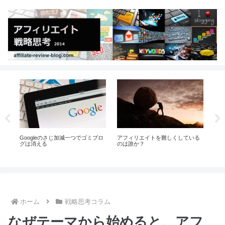
る
「買いたい！」のスイッチを押す
ニッチジャンルに”視点”を加えて
「
方法
オリジナルな価値を引き出す方法
高
ら
ホーム
戦略思考コラム
なぜテーマから始めると、アフ