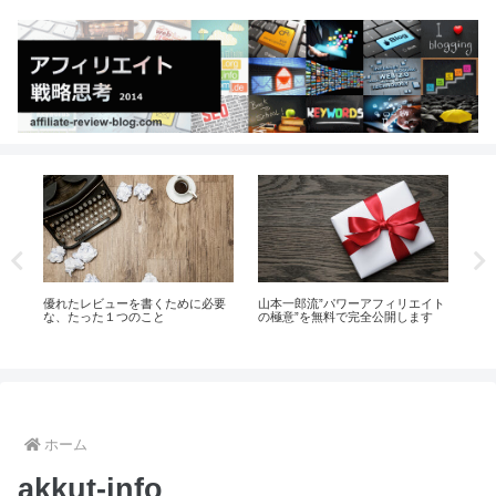
記
優れたレビューを書くために必要
山本一郎流”パワーアフィリエイト
携
増
な、たった１つのこと
の極意”を無料で完全公開します
帯
ホーム
akkut-info