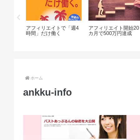
日更新を
アフィリエイトで「週4
アフィリエイト開始20
PV数が
時間」だけ働く
カ月で500万円達成
が…
ホーム
ankku-info