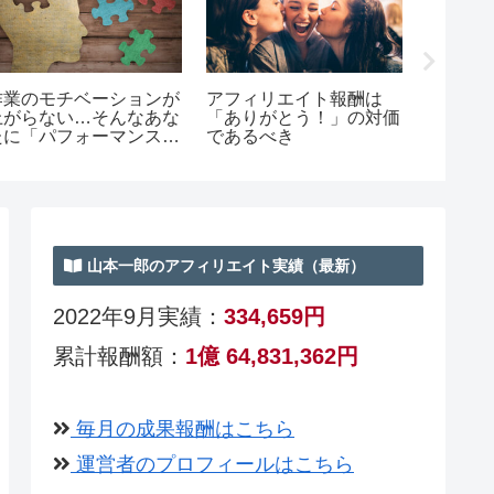
作業のモチベーションが
アフィリエイト報酬は
老後に
上がらない…そんなあな
「ありがとう！」の対価
るより
たに「パフォーマンス・
であるべき
る仕組
マネジメント―問題解決
先すべ
のための行動分析学」
山本一郎のアフィリエイト実績（最新）
2022
年9月実績：
334,659円
累計報酬額：
1億 64,831,362円
毎月の成果報酬はこちら
運営者のプロフィールはこちら