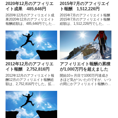
2020年12月のアフィリエ
2015年7月のアフィリエイ
イト成果 485,646円
ト報酬 1,512,226円
2020年12月のアフィリエイト成
2015年7月のアフィリエイト報酬
果2020年12月のアフィリエイト
2015年7月のアフィリエイト報酬
報酬総額は、485,646円でした。
総額は、1,512,226円でした。 各
※2019年5月の途中から、インフ
月のアフィリエイト報酬額の詳細
ォトップ管理画面のフォーマット
についてはこちらをご覧ください
が変わりました。アフィリエイト
2012年2月からの累計報酬額は...
報...
2012年12月のアフィリエ
アフィリエイト報酬の累積
イト報酬 2,752,816円
が1,000万円を超えました
2012年12月のアフィリエイト報
開始10ヶ月目で1000万円達成さ
酬12月のアフィリエイト報酬総
きほど気がついたのですが、いつ
額は、2,752,816円でした。拡大
の間にかアフィリエイト報酬の総
画像です。これで3ヶ月連続で、
額が、1000万円を超えていまし
200万円（月額報酬）をクリアし
た（2012年11月8日現在）。アフ
ました。2012年2月にアフィリエ
ィリエイトをスタートして10ヶ
イ...
月目です...