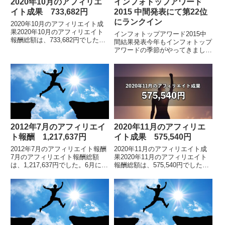
2020年10月のアフィリエ
インフォトップアワード
イト成果 733,682円
2015 中間発表にて第22位
にランクイン
2020年10月のアフィリエイト成
果2020年10月のアフィリエイト
インフォトップアワード2015中
報酬総額は、733,682円でした。
間結果発表今年もインフォトップ
※2019年5月の途中から、インフ
アワードの季節がやってきまし
ォトップ管理画面のフォーマット
た。 インフォトップ
が変わりました。アフィリエイト
AWARD2015中間結果発表アフィ
報...
リエイトビジネスに対する情熱が
若干下がり気味のため、以...
2012年7月のアフィリエイ
2020年11月のアフィリエ
ト報酬 1,217,637円
イト成果 575,540円
2012年7月のアフィリエイト報酬
2020年11月のアフィリエイト成
7月のアフィリエイト報酬総額
果2020年11月のアフィリエイト
は、1,217,637円でした。6月に続
報酬総額は、575,540円でした。
き7月も100万円を突破しまし
※2019年5月の途中から、インフ
た。拡大画像です。7月の総合ラ
ォトップ管理画面のフォーマット
ンキングでは第15位でした7月の
が変わりました。アフィリエイト
インフ...
報...