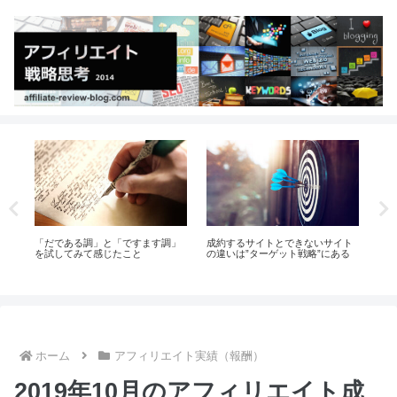
とできないサイト
転がり始めたら雪だるま式に報酬
「買いたい！」のスイッチ
ゲット戦略”にある
が拡大するパワーアフィリエイト
方法
ホーム
アフィリエイト実績（報酬）
2019年10月のアフィリエイト成