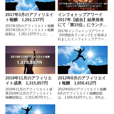
2017年3月のアフィリエイ
インフォトップアワード
ト報酬 1,261,137円
2017年【総合】結果発表
にて「第15位」にランクイ
2017年3月のアフィリエイト報酬
ン
2017年3月のアフィリエイト報酬
2017年インフォトップアワード
総額は、1,261,137円でした。 各
【年間総合ランキング】が発表さ
月毎のアフィリエイト報酬額の詳
れましたインフォトップアワード
細はこちらアフィリエイトをスタ
（2017年）年間総合ランキング
ートしてから毎月の報酬額の推移
が発表されました。私は「売上部
及...
門」において第15位にランクイ
ンをしました。 ...
2019年11月のアフィリエ
2012年8月のアフィリエイ
イト成果 1,315,857円
ト報酬 1,659,412円
2019年11月のアフィリエイト成
2012年8月のアフィリエイト報酬
果2019年11月のアフィリエイト
8月のアフィリエイト報酬総額
報酬総額は、1,315,857円でし
は、1,659,412円でした。8月は、
た。※2019年5月の途中から、イ
160万円を突破しました。※累計
ンフォトップ管理画面のフォーマ
売上ではなく、8月のみ（単月）
ットが変わりました。アフィリエ
の売上です。拡大画像です。8月
イ...
は、時...