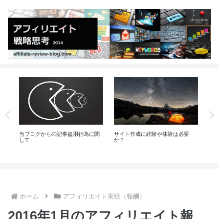
サイト作成に経験や体験は必要
優れたレビューを書くために必要
どうすれ
か？
な、たった１つのこと
て食って
ホーム
アフィリエイト実績（報酬）
2016年1月のアフィリエイト報