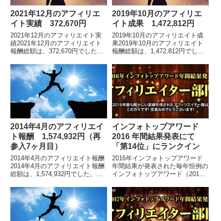
2021年12月のアフィリエ
2019年10月のアフィリエ
イト実績 372,670円
イト成果 1,472,812円
2021年12月のアフィリエイト実
2019年10月のアフィリエイト成
績2021年12月のアフィリエイト
果2019年10月のアフィリエイト
報酬総額は、372,670円でした。
報酬総額は、1,472,812円でし
※2019年5月の途中から、インフ
た。※2019年5月の途中から、イ
ォトップ管理画面のフォーマット
ンフォトップ管理画面のフォーマ
が変わりました。アフィリエイト
ットが変わりました。アフィリエ
報...
イ...
2014年4月のアフィリエイ
インフォトップアワード
ト報酬 1,574,932円（再
2016 年間結果発表にて
参入7ヶ月目）
「第14位」にランクイン
2014年4月のアフィリエイト報酬
2016年インフォトップアワード
2014年4月のアフィリエイト報酬
年間結果が発表された毎年恒例の
総額は、1,574,932円でした。画
インフォトップアワード（2016
像を拡大します。情報商材アフィ
年）総合ランキングが発表されま
リエイトを再開してからの報酬推
した。私は第14位にランクイン
移はこちらです。2013年10
をしました。 2016年インフォト
月 ...
ップアワード...