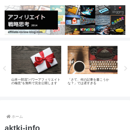
組ん
山本一郎流”パワーアフィリエイト
「さて、何の記事を書こうか
あ
の極意”を無料で完全公開します
な？」では遅すぎる
れ
か
ホーム
aktki-info