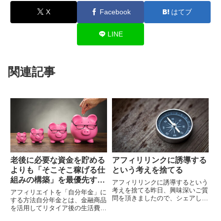
X
Facebook
はてブ
LINE
関連記事
老後に必要な資金を貯める
アフィリリンクに誘導する
よりも「そこそこ稼げる仕
という考えを捨てる
組みの構築」を最優先すべ
アフィリリンクに誘導するという
き
考えを捨てる昨日、興味深いご質
アフィリエイトを「自分年金」に
問を頂きましたので、シェアした
する方法自分年金とは、金融商品
いと思います。読者様からのご質
を活用してリタイア後の生活費を
問内容は、”一般記事からアフィ
自分自身で準備することです。公