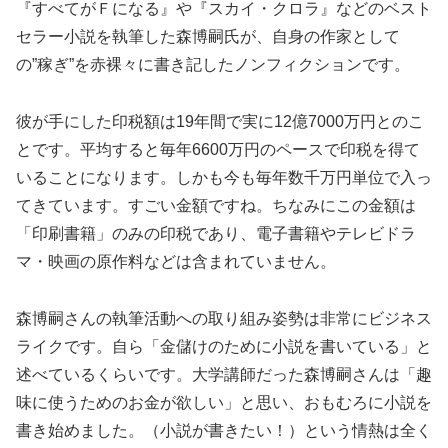
『すべてがＦになる』や『スカイ・クロラ』などのベスト
セラー小説を執筆した森博嗣氏が、自身の作家として
の”稼ぎ”を赤裸々に書き記したノンフィクションです。
彼が手にした印税額は19年間で実に12億7000万円とのこ
とです。平均すると毎年6600万円のペースで印税を得て
いることになります。しかも今も毎年数千万円単位で入っ
てきています。すごい金額ですね。ちなみにこの金額は
「印刷書籍」のみの印税であり、電子書籍やテレビドラ
マ・映画の原作料などは含まれていません。
森博嗣さんの執筆活動への取り組み姿勢は非常にビジネス
ライクです。自ら「金儲けのために小説を書いている」と
述べているくらいです。大学講師だった森博嗣さんは「趣
味に使うためのお金が欲しい」と思い、おもむろに小説を
書き始めました。（小説が書きたい！）という情熱は全く