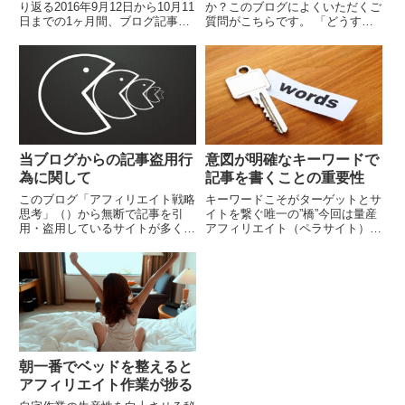
り返る2016年9月12日から10月11
か？このブログによくいただくご
日までの1ヶ月間、ブログ記事を
質問がこちらです。 「どうすれ
毎日更新してみました。 ”アフィ
ば上位表示されますか？」 「サ
リエイト作業”と”報酬”のバランス
イトを作ったけれど、なかなか上
における「最適解」を探す毎日
位表示されない･･･」 「上位表示
更...
されても、すぐに順...
当ブログからの記事盗用行
意図が明確なキーワードで
為に関して
記事を書くことの重要性
このブログ「アフィリエイト戦略
キーワードこそがターゲットとサ
思考」（）から無断で記事を引
イトを繋ぐ唯一の”橋”今回は量産
用・盗用しているサイトが多く見
アフィリエイト（ペラサイト）に
受けられます。今後、悪質なサイ
おけるキーワードの重要性につい
トに対処し法的措置を取るために
てのお話です。最近、多くのアフ
も以下の文言をブログ内に記載し
ィリエイターのサイトを見る機会
ておきます。アフィリエ...
があります。伸び悩...
朝一番でベッドを整えると
アフィリエイト作業が捗る