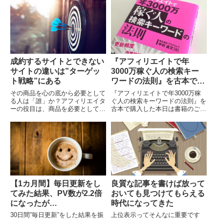
リエイトリンクページへいかに誘
的年金や預貯金で足りない部分を
導すれば良いか？”と...
補完するために、オリジナルの年
金（毎月お金を受け取...
成約するサイトとできない
『アフィリエイトで年
サイトの違いは”ターゲッ
3000万稼ぐ人の検索キー
ト戦略”にある
ワードの法則』を古本で購
入してみた【その1】
その商品を心の底から必要として
『アフィリエイトで年3000万稼
る人は「誰」か？アフィリエイタ
ぐ人の検索キーワードの法則』を
ーの役目は、商品を必要としてい
古本で購入した本日は書籍のご紹
るターゲットに適切にアプローチ
介です。中村貞文さんの『アフィ
することです。ユーザーにとって
リエイトで年3000万稼ぐ人の検
価値のある商品・サービスをお伝
索キーワードの法則』です。中村
えすることです。必要...
貞文さんといえば...
【1カ月間】毎日更新をし
良質な記事を書けば放って
てみた結果、PV数が2.2倍
おいても見つけてもらえる
になったが…
時代になってきた
30日間”毎日更新”をした結果を振
上位表示ってそんなに重要です