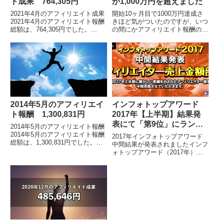
ト成果 764,305円
が1,000万円を超えました
2021年4月のアフィリエイト成果
開始10ヶ月目で1000万円達成さ
2021年4月のアフィリエイト報酬
きほど気がついたのですが、いつ
総額は、764,305円でした。
の間にかアフィリエイト報酬の総
※2019年5月の途中から、インフ
額が、1000万円を超えていまし
ォトップ管理画面のフォーマット
た（2012年11月8日現在）。アフ
が変わりました。アフィリエイト
ィリエイトをスタートして10ヶ
報酬総...
月目です...
2014年5月のアフィリエイ
インフォトップアワード
ト報酬 1,300,831円
2017年【上半期】結果発
表にて「第9位」にランク
2014年5月のアフィリエイト報酬
イン
2014年5月のアフィリエイト報酬
2017年インフォトップアワード
総額は、1,300,831円でした。拡
中間結果が発表されましたインフ
大画像です。情報商材アフィリエ
ォトップアワード（2017年）総
イトを再開してからの報酬推移は
合ランキング（上半期）が発表さ
こちらです。2013年10月 5...
れました。私は「売上部門」にお
いて第9位にランクインをしまし
た。上半期ですの...