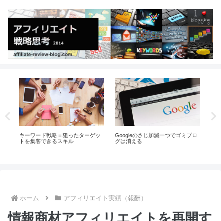
gleのさじ加減一つでゴミブロ
2024年はリスティングに取り組ん
どうすれば自分の
消える
でいます。
て食っていけるの
ホーム
アフィリエイト実績（報酬）
情報商材アフィリエイトを再開す