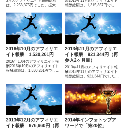
3月のアフィリエイト報酬総額
果2019年11月のアフィリエイト
は、2,253,375円でした。拡大画
報酬総額は、1,315,857円でし
像です。先月（2月）は、少し下
た。※2019年5月の途中から、イ
がりましたが、3月はまた盛り返
ンフォトップ管理画面のフォーマ
しました。これまでの報酬額推移
ットが変わりました。アフィリエ
です。20...
イ...
2016年10月のアフィリエ
2013年11月のアフィリエ
イト報酬 1,530,261円
イト報酬 921,344円（再
参入2ヶ月目）
2016年10月のアフィリエイト報
酬2016年10月のアフィリエイト
2013年11月のアフィリエイト報
報酬総額は、1,530,261円でし
酬2013年11月のアフィリエイト
た。 各月毎のアフィリエイト報
報酬総額は、921,344円でした。
酬額の詳細はこちら累計報酬額は
拡大画像です。再参入してから順
こちら。アフィリエイトをスター
調に報酬額が伸びている2013年
トして...
10月から心機一転、新しいサイ
トを...
2013年12月のアフィリエ
2014年インフォトップア
イト報酬 976,660円（再
ワードで「第20位」