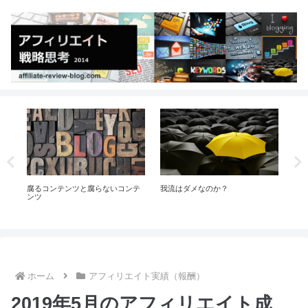
タ
腐るコンテンツと腐らないコンテ
我流はダメなのか？
「
事
ンツ
な
ホーム
アフィリエイト実績（報酬）
2019年5月のアフィリエイト成