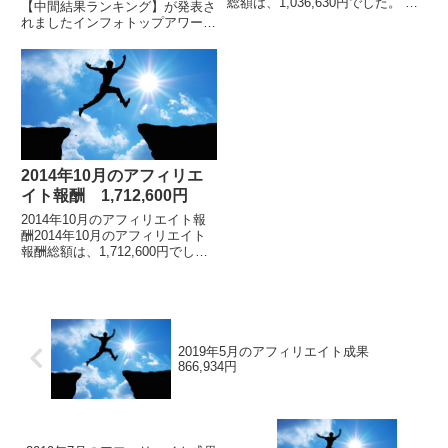
総額は、1,036,630円でした。 各
【中間結果ランキング】が発表さ
月毎のアフィリエイト報酬額の詳
れましたインフォトップアワード
細はこちらアフィリエイト報酬総
（2018年）中間ランキングが発
額は、1億2868万円アフィリエ...
表されました。私は「売上部門」
において第13位にランクインを
しました。 イン...
2014年10月のアフィリエ
イト報酬 1,712,600円
2014年10月のアフィリエイト報
酬2014年10月のアフィリエイト
報酬総額は、1,712,600円でし
た。2014年1月からの報酬推移は
こちらです。2014年01月
1,380,606円2014年0...
2019年5月のアフィリエイト成果
866,934円