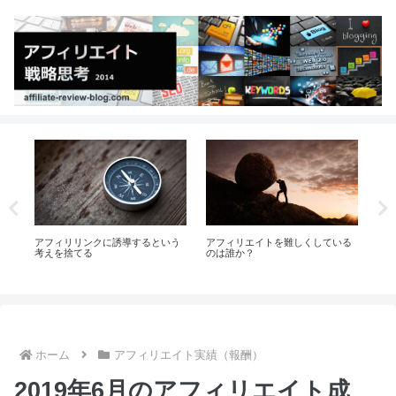
会の
アフィリリンクに誘導するという
アフィリエイトを難しくしている
優
考えを捨てる
のは誰か？
な
ホーム
アフィリエイト実績（報酬）
2019年6月のアフィリエイト成