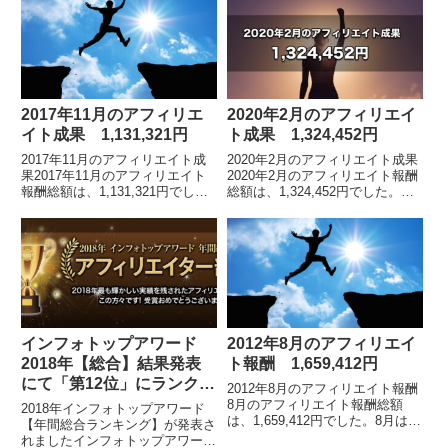
2017年11月のアフィリエ
2020年2月のアフィリエイ
イト成果 1,131,321円
ト成果 1,324,452円
2017年11月のアフィリエイト成
2020年2月のアフィリエイト成果
果2017年11月のアフィリエイト
2020年2月のアフィリエイト報酬
報酬総額は、1,131,321円でし
総額は、1,324,452円でした。
た。 各月毎のアフィリエイト報
※2019年5月の途中から、インフ
酬額の詳細はこちらアフィリエイ
ォトップ管理画面のフォーマット
ト報酬総額は、1億479万円アフ
が変わりました。アフィリエイト
ィリ...
報...
インフォトップアワード
2012年8月のアフィリエイ
2018年【総合】結果発表
ト報酬 1,659,412円
にて「第12位」にランクイ
2012年8月のアフィリエイト報酬
ン
8月のアフィリエイト報酬総額
2018年インフォトップアワード
は、1,659,412円でした。8月は、
【年間総合ランキング】が発表さ
160万円を突破しました。※累計
れましたインフォトップアワード