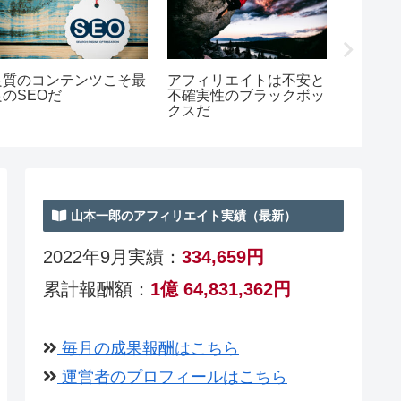
あなたはペラサイトの量
書評『Kindleのまとめサ
『アフ
産に耐えられるか？
イトでどうにかこうにか
3000
1000日間生計をたてた
ーワー
話』
で購入
2】
山本一郎のアフィリエイト実績（最新）
2022
年9月実績：
334,659円
累計報酬額：
1億 64,831,362円
毎月の成果報酬はこちら
運営者のプロフィールはこちら