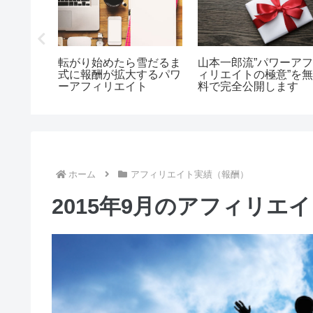
は不安と
腐るコンテンツと腐らな
私がミニサイトを作ら
ックボッ
いコンテンツ
い理由（ワケ）
ホーム
アフィリエイト実績（報酬）
2015年9月のアフィリエイト