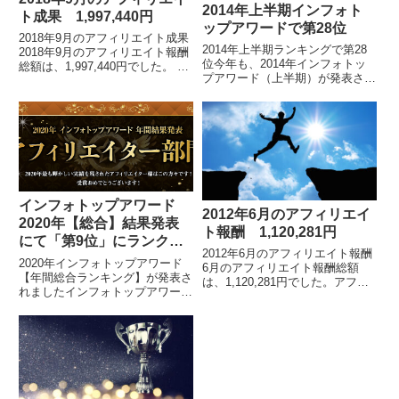
2014年上半期インフォト
ト成果 1,997,440円
ップアワードで第28位
2018年9月のアフィリエイト成果
2014年上半期ランキングで第28
2018年9月のアフィリエイト報酬
位今年も、2014年インフォトッ
総額は、1,997,440円でした。 各
プアワード（上半期）が発表され
月毎のアフィリエイト報酬額の詳
ました。 2014年上半期インフォ
細はこちらアフィリエイト報酬総
トップアワード発表私（山本一
額は、1億2096万円アフィリエ...
郎）の順位は、第28位でした。
拡大画像はこ...
インフォトップアワード
2012年6月のアフィリエイ
2020年【総合】結果発表
ト報酬 1,120,281円
にて「第9位」にランクイ
2012年6月のアフィリエイト報酬
ン
2020年インフォトップアワード
6月のアフィリエイト報酬総額
【年間総合ランキング】が発表さ
は、1,120,281円でした。アフィ
れましたインフォトップアワード
リエイトを始めて、5ヶ月目に
（2020年）年間総合ランキング
100万円を突破しました。累計売
が発表されました。2020年イン
上ではなく、6月（単月）の売上
フォトップアワード【年間結果発
です。自分...
表】私は「アフ...