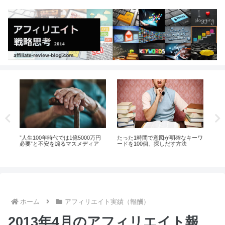
ーワ
あなたは今日、自分のサイトにど
『アフィリエイトで年3000万稼ぐ
『ア
れほどの価値を加えたでしょう
人の検索キーワードの法則』を古
人
か？
本で購入してみた【その1】
本
ホーム
アフィリエイト実績（報酬）
2013年4月のアフィリエイト報