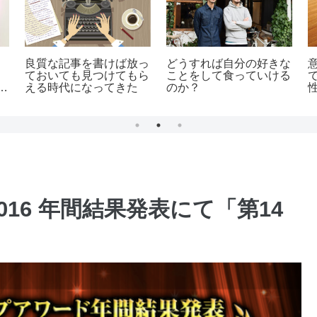
ウェブマ
キーワード戦略＝狙った
アフィリエイトとい
ドライン
ターゲットを集客できる
う”ラットレース”から抜
た
スキル
け出す一番の近道は、
場（マーケット）への
投資だ
16 年間結果発表にて「第14