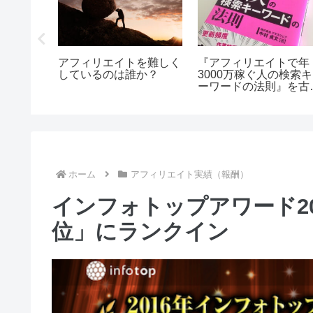
が”ゴミサイト”を
利益率94.4%の凄いビジ
必読！Google
めた
ネス
スター向けガイ
が更新されまし
ホーム
アフィリエイト実績（報酬）
インフォトップアワード20
位」にランクイン