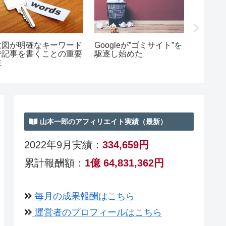
検索ボリュームよりも検
【自作自演は不要】3年
老
索意図が明確なキーワー
で700本もの自然リンク
る
市
ドを狙う
を貰えた理由とは？
る
再
先
山本一郎のアフィリエイト実績（最新）
2022
年9月実績：
334,659円
累計報酬額：
1億 64,831,362円
毎月の成果報酬はこちら
運営者のプロフィールはこちら