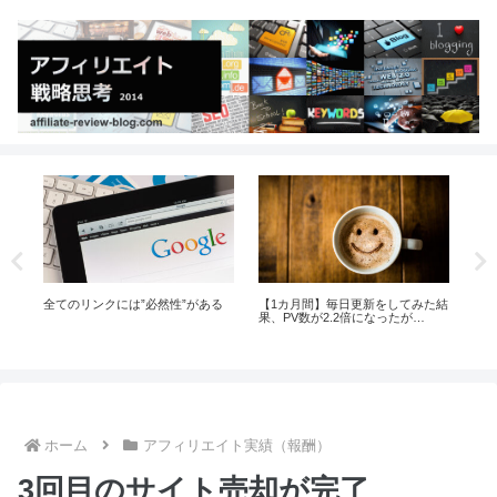
し始
全てのリンクには”必然性”がある
【1カ月間】毎日更新をしてみた結
利益
果、PV数が2.2倍になったが…
ホーム
アフィリエイト実績（報酬）
3回目のサイト売却が完了