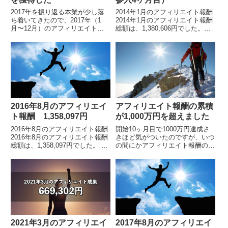
2017年を振り返る本業が少し落
2014年1月のアフィリエイト報酬
ち着いてきたので、2017年（1
2014年1月のアフィリエイト報酬
月〜12月）のアフィリエイト実
総額は、1,380,606円でした。拡
績を振り返ります。1月
大画像です。再スタート4ヶ月目
1,240,767円2月 1,491,543円3
で報酬100万円を突破再スタート
月 1,261,137...
して4ヶ月目で、再び100万円
の...
2016年8月のアフィリエイ
アフィリエイト報酬の累積
ト報酬 1,358,097円
が1,000万円を超えました
2016年8月のアフィリエイト報酬
開始10ヶ月目で1000万円達成さ
2016年8月のアフィリエイト報酬
きほど気がついたのですが、いつ
総額は、1,358,097円でした。 各
の間にかアフィリエイト報酬の総
月毎のアフィリエイト報酬額の詳
額が、1000万円を超えていまし
細はこちら累計報酬額はこちら。
た（2012年11月8日現在）。アフ
8500万円を突破した。このペ
ィリエイトをスタートして10ヶ
ー...
月目です...
2021年3月のアフィリエイ
2017年8月のアフィリエイ