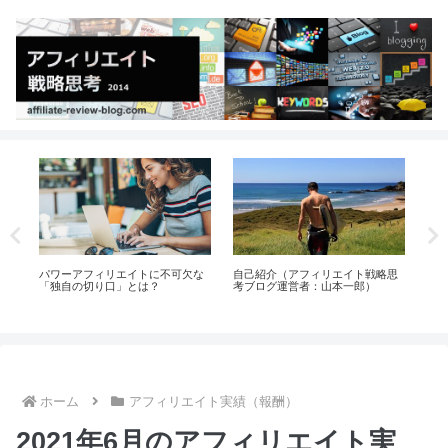
パワーアフィリエイトに不可欠な
自己紹介（アフィリエイト戦略思
ウ
「独自の切り口」とは？
考ブログ運営者：山本一郎）
い
ホーム
アフィリエイト実績（報酬）
2021年6月のアフィリエイト実