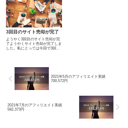
ィリエイトをスタートして10ヶ
毎月の報酬額の推移及び累計報酬
月目です...
額のグ...
3回目のサイト売却が完了
ようやく3回目のサイト売却が完
了ようやくサイト売却が完了しま
した。私にとっては今回で3回目
のサイト売却です。 情報商材ア
フィリエイトを再開することにし
ました(2014年4月1日） アフィリ
エイトという...
2021年5月のアフィリエイト実績
700,572円
2021年7月のアフィリエイト実績
592,373円