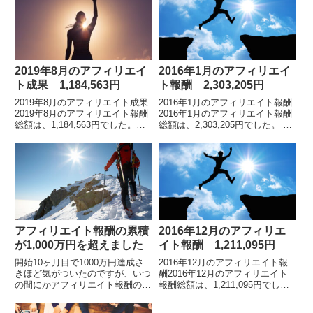
報...
報酬総...
2019年8月のアフィリエイ
2016年1月のアフィリエイ
ト成果 1,184,563円
ト報酬 2,303,205円
2019年8月のアフィリエイト成果
2016年1月のアフィリエイト報酬
2019年8月のアフィリエイト報酬
2016年1月のアフィリエイト報酬
総額は、1,184,563円でした。
総額は、2,303,205円でした。 各
※2019年5月の途中から、インフ
月のアフィリエイト報酬額の詳細
ォトップ管理画面のフォーマット
についてはこちらをご覧ください
が変わりました。アフィリエイト
累計報酬額はこちらです。
報...
7000...
アフィリエイト報酬の累積
2016年12月のアフィリエ
が1,000万円を超えました
イト報酬 1,211,095円
開始10ヶ月目で1000万円達成さ
2016年12月のアフィリエイト報
きほど気がついたのですが、いつ
酬2016年12月のアフィリエイト
の間にかアフィリエイト報酬の総
報酬総額は、1,211,095円でし
額が、1000万円を超えていまし
た。累計報酬額はこちらです。ア
た（2012年11月8日現在）。アフ
フィリエイトをスタートしてから