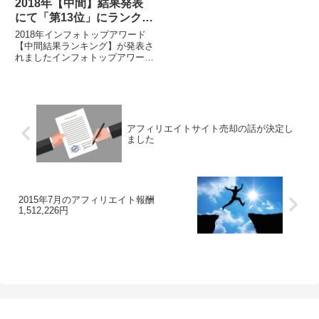
2018年【中間】結果発表
にて「第13位」にランクイ
ン
2018年インフォトップアワード
【中間結果ランキング】が発表さ
れましたインフォトップアワード
（2018年）中間ランキングが発
表されました。私は「売上部門」
において第13位にランクインを
しました。 イン...
アフィリエイトサイト売却の話が決定し
ました
2015年7月のアフィリエイト報酬
1,512,226円