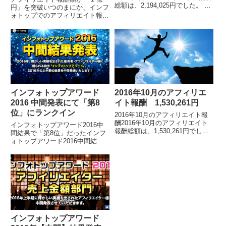
総額は、2,194,025円でした。 各
円」を突破いつのまにか、インフ
月のアフィリエイト報酬額の詳細
ォトップでのアフィリエイト報酬
についてはこちらをご覧ください
額が１億円を達成していました。
累計報酬額は6400万円を超え
今月（2017年8月）の半ばで達成
ま...
する予定で、達成した瞬間に記事
をアップしようと思...
インフォトップアワード
2016年10月のアフィリエ
2016 中間発表にて「第8
イト報酬 1,530,261円
位」にランクイン
2016年10月のアフィリエイト報
酬2016年10月のアフィリエイト
インフォトップアワード2016中
報酬総額は、1,530,261円でし
間結果で「第8位」だったインフ
た。 各月毎のアフィリエイト報
ォトップアワード2016中間結果
酬額の詳細はこちら累計報酬額は
が発表されました。2016年上半
こちら。アフィリエイトをスター
期で実績を残した販売者やアフィ
トして...
リエイターの総合ランキングで
す。 2016年...
インフォトップアワード