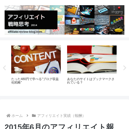
さ
あなたは今日、自分のサイトにど
私がミニサイトを作らない理由
ア
れほどの価値を加えたでしょう
（ワケ）
の
か？
ホーム
アフィリエイト実績（報酬）
2015年6月のアフィリエイト報