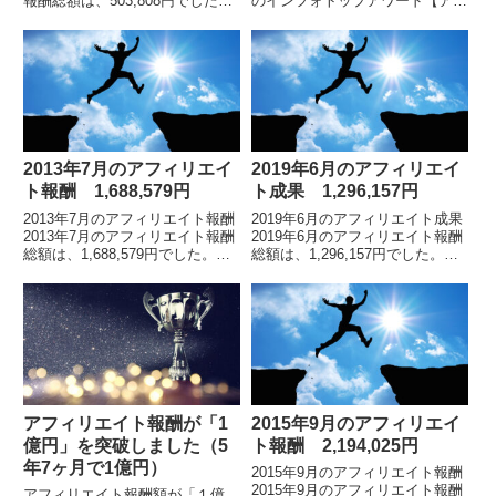
報酬総額は、503,808円でした。
のインフォトップアワード【アフ
拡大画像です。再び、情報商材ア
ィリエイター部門】で、総合17
フィリエイトに参入しました
位にランクインしました。 2012
2013年8月に情報商材アフィリか
年インフォトップアワード結果発
らの卒...
表順位が下の...
2013年7月のアフィリエイ
2019年6月のアフィリエイ
ト報酬 1,688,579円
ト成果 1,296,157円
2013年7月のアフィリエイト報酬
2019年6月のアフィリエイト成果
2013年7月のアフィリエイト報酬
2019年6月のアフィリエイト報酬
総額は、1,688,579円でした。拡
総額は、1,296,157円でした。
大画像です。アフィリエイト累計
※2019年5月の途中から、インフ
報酬額は、2812万円アフィリエ
ォトップ管理画面のフォーマット
イト報酬額の累計はこちらです。
が変わりました。アフィリエイト
拡...
報...
アフィリエイト報酬が「1
2015年9月のアフィリエイ
億円」を突破しました（5
ト報酬 2,194,025円
年7ヶ月で1億円）
2015年9月のアフィリエイト報酬
2015年9月のアフィリエイト報酬
アフィリエイト報酬額が「１億